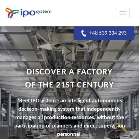
Toggle
navigati
+48 539 334 293
DISCOVER A FACTORY
OF THE 21ST CENTURY
Meet IPOsystem - an intelligent autonomous
decision-making system that independently
manages all production resources, without the
participation of planners and direct supervision
personnel.