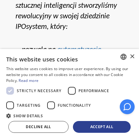
sztucznej inteligencji stworzyliśmy
rewolucyjny w swojej dziedzinie
IPOsystem, który:
pozwala na
automatyzację
×
This website uses cookies
procesu planowania
i
This website uses cookies to improve user experience. By using our
bezpośredniego zarządzania
POLISH
website you consent to all cookies in accordance with our Cookie
zasobami bez konieczności
Policy.
Read more
ENGLISH
STRICTLY NECESSARY
PERFORMANCE
tworzenia i ręcznego
GERMAN
uaktualniania harmonogramów,
TARGETING
FUNCTIONALITY
bez konieczności
SHOW DETAILS
harmonogramowania.
DECLINE ALL
ACCEPT ALL
umożliwia sterowanie produkcją